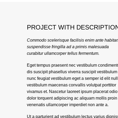
PROJECT WITH DESCRIPTIO
Commodo scelerisque facilisis enim ante habitan
suspendisse fringilla ad a primis malesuada
curabitur ullamcorper tellus fermentum.
Eget tempus praesent nec vestibulum condimen
dis suscipit phasellus viverra suscipit vestibulum
nunc feugiat vestibulum eget a semper id elit nul
vestibulum maecenas convallis volutpat porttitor
vivamus et. Nascetur laoreet ipsum placerat odio
dolor torquent adipiscing ac aliquam mollis proin
venenatis ullamcorper imperdiet non ante a.
Ut a parturient ad vestibulum lectus varius digni