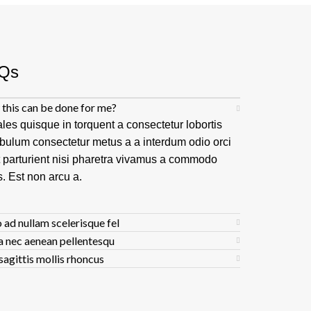
Qs
this can be done for me?
les quisque in torquent a consectetur lobortis
ibulum consectetur metus a a interdum odio orci
t parturient nisi pharetra vivamus a commodo
s. Est non arcu a.
 ad nullam scelerisque fel
a nec aenean pellentesqu
sagittis mollis rhoncus