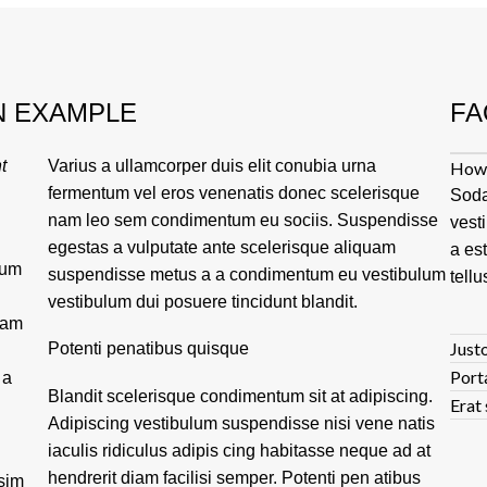
N EXAMPLE
FA
t
Varius a ullamcorper duis elit conubia urna
How 
fermentum vel eros venenatis donec scelerisque
Soda
nam leo sem condimentum eu sociis. Suspendisse
vest
egestas a vulputate ante scelerisque aliquam
a es
tum
suspendisse metus a a condimentum eu vestibulum
tellu
vestibulum dui posuere tincidunt blandit.
lam
Justo
Potenti penatibus quisque
Port
 a
Blandit scelerisque condimentum sit at adipiscing.
Erat 
Adipiscing vestibulum suspendisse nisi vene natis
iaculis ridiculus adipis cing habitasse neque ad at
hendrerit diam facilisi semper. Potenti pen atibus
ssim